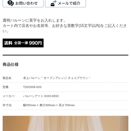
透明バルーンに英字をお入れします。
カート内で店名やお名前等、お好きな英数字(15文字以内)をご記入くださ
い。
商品仕様
製品名:
卓上バルーン " オープンアレンジ チョコブラウン "
型番:
T202006-020
メーカー:
バルーンアート KOO-DOO
外寸法:
幅550mm × 奥行300mm × 高さ700mm