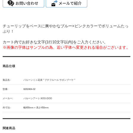
チューリップをベースに爽やかなブルー×ピンクカラーでボリュームたっ
ぷり！
カート内でお好きな文字(1行10文字以内)をご入力ください。
※画像の字体はサンプルの為、近い字体へ変更される場合がございます。
商品仕様
製品名:
バルーンミニ花束 " プチフルール サボンブーケ "
型番:
B202404-02
メーカー:
バルーンアート KOO-DOO
外寸法:
幅400mm × 高さ450mm
関連商品