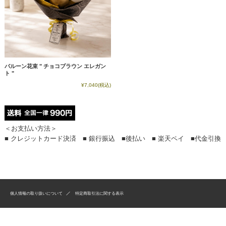
バルーン花束 " チョコブラウン エレガン
ト "
¥7,040
(税込)
＜お支払い方法＞
■ クレジットカード決済 ■ 銀行振込 ■後払い ■ 楽天ペイ ■代金引換
個人情報の取り扱いについて
特定商取引法に関する表示
Copyright© バルーンアートKOO-DOO